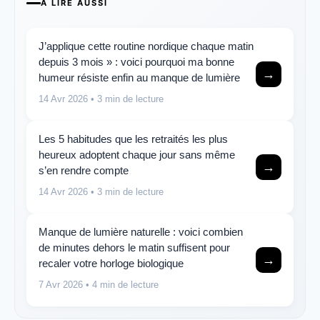
A LIRE AUSSI
J’applique cette routine nordique chaque matin
depuis 3 mois » : voici pourquoi ma bonne
→
humeur résiste enfin au manque de lumière
14 Avr 2026
• 3 min de lecture
Les 5 habitudes que les retraités les plus
heureux adoptent chaque jour sans même
→
s’en rendre compte
14 Avr 2026
• 3 min de lecture
Manque de lumière naturelle : voici combien
de minutes dehors le matin suffisent pour
→
recaler votre horloge biologique
7 Avr 2026
• 4 min de lecture