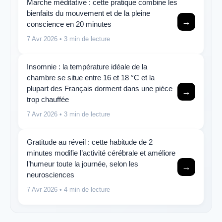
Marche méditative : cette pratique combine les
bienfaits du mouvement et de la pleine
→
conscience en 20 minutes
7 Avr 2026
• 3 min de lecture
Insomnie : la température idéale de la
chambre se situe entre 16 et 18 °C et la
plupart des Français dorment dans une pièce
→
trop chauffée
7 Avr 2026
• 3 min de lecture
Gratitude au réveil : cette habitude de 2
minutes modifie l’activité cérébrale et améliore
l’humeur toute la journée, selon les
→
neurosciences
7 Avr 2026
• 4 min de lecture