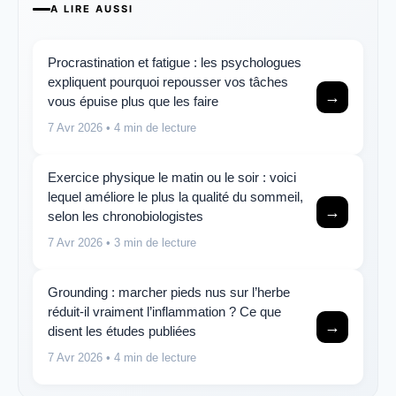
A LIRE AUSSI
Procrastination et fatigue : les psychologues
expliquent pourquoi repousser vos tâches
→
vous épuise plus que les faire
7 Avr 2026
• 4 min de lecture
Exercice physique le matin ou le soir : voici
lequel améliore le plus la qualité du sommeil,
→
selon les chronobiologistes
7 Avr 2026
• 3 min de lecture
Grounding : marcher pieds nus sur l’herbe
réduit-il vraiment l’inflammation ? Ce que
→
disent les études publiées
7 Avr 2026
• 4 min de lecture