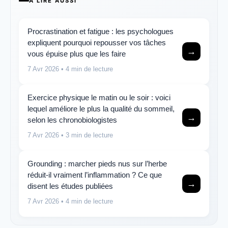
A LIRE AUSSI
Procrastination et fatigue : les psychologues
expliquent pourquoi repousser vos tâches
→
vous épuise plus que les faire
7 Avr 2026
• 4 min de lecture
Exercice physique le matin ou le soir : voici
lequel améliore le plus la qualité du sommeil,
→
selon les chronobiologistes
7 Avr 2026
• 3 min de lecture
Grounding : marcher pieds nus sur l’herbe
réduit-il vraiment l’inflammation ? Ce que
→
disent les études publiées
7 Avr 2026
• 4 min de lecture