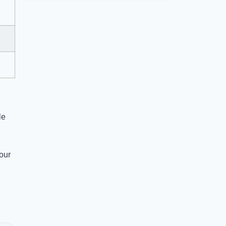
le
our