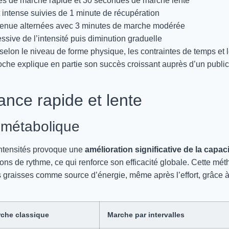
des de marche rapide et 30 secondes de marche lente
rt intense suivies de 1 minute de récupération
utenue alternées avec 3 minutes de marche modérée
sive de l’intensité puis diminution graduelle
 selon le niveau de forme physique, les contraintes de temps et 
proche explique en partie son succès croissant auprès d’un public
nance rapide et lente
t métabolique
intensités provoque une
amélioration significative de la capac
ions de rythme, ce qui renforce son efficacité globale. Cette mé
s graisses comme source d’énergie, même après l’effort, grâce 
che classique
Marche par intervalles