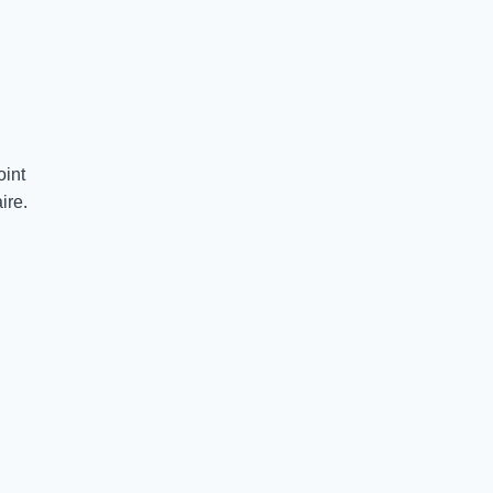
oint
ire.