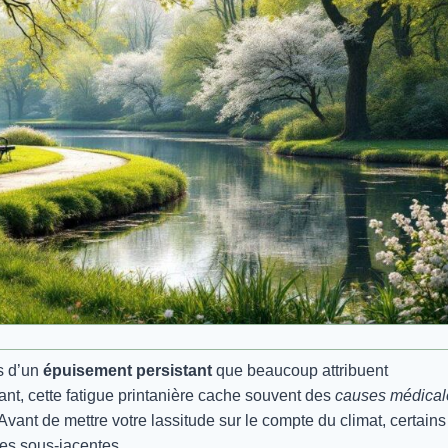
s d’un
épuisement persistant
que beaucoup attribuent
t, cette fatigue printanière cache souvent des
causes médical
 Avant de mettre votre lassitude sur le compte du climat, certains
es sous-jacentes.