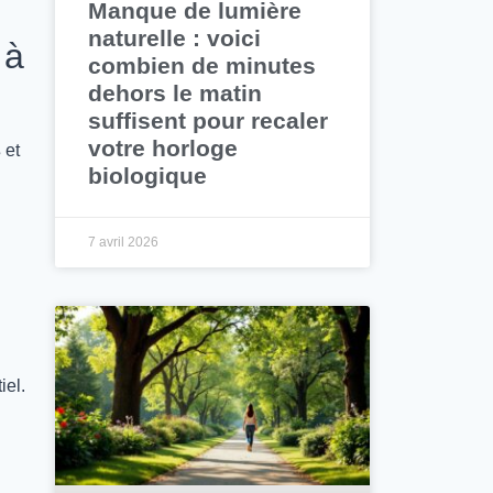
Manque de lumière
naturelle : voici
 à
combien de minutes
dehors le matin
suffisent pour recaler
votre horloge
s
et
biologique
7 avril 2026
iel.
n