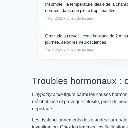
Insomnie : la température idéale de la chambr
dorment dans une pièce trop chauffée
7 Avr 2026
• 3 min de lecture
Gratitude au réveil : cette habitude de 2 minu
journée, selon les neurosciences
7 Avr 2026
• 4 min de lecture
Troubles hormonaux : c
L’
hypothyroïdie
figure parmi les causes hormonale
métabolisme et provoque frilosité, prise de po
dépistage.
Les dysfonctionnements des glandes surrénales 
investigation. Chez les femmes, les fluctuatio