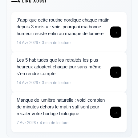
A LIRE AUSSI
J’applique cette routine nordique chaque matin
depuis 3 mois » : voici pourquoi ma bonne
→
humeur résiste enfin au manque de lumière
14 Avr 2026
• 3 min de lecture
Les 5 habitudes que les retraités les plus
heureux adoptent chaque jour sans même
→
s’en rendre compte
14 Avr 2026
• 3 min de lecture
Manque de lumière naturelle : voici combien
de minutes dehors le matin suffisent pour
→
recaler votre horloge biologique
7 Avr 2026
• 4 min de lecture