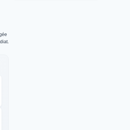
ngée
diat.