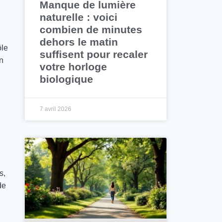
Manque de lumière
naturelle : voici
combien de minutes
dehors le matin
ôle
suffisent pour recaler
un
votre horloge
biologique
7 avril 2026
s,
de